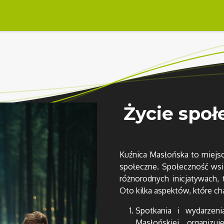
oznaj Kuźnicę
Kontakt
Życie społ
Kuźnica Masłońska to miejsce
społeczne. Społeczność wsi
różnorodnych inicjatywach, 
Oto kilka aspektów, które ch
Spotkania i wydarzeni
Masłońskiej organizuj