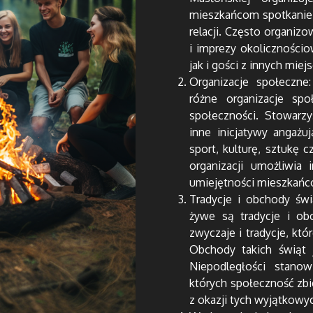
mieszkańcom spotkanie 
relacji. Często organizo
i imprezy okoliczności
jak i gości z innych miej
Organizacje społeczne
różne organizacje sp
społeczności. Stowarzy
inne inicjatywy angażu
sport, kulturę, sztukę c
organizacji umożliwia 
umiejętności mieszkańc
Tradycje i obchody świ
żywe są tradycje i ob
zwyczaje i tradycje, kt
Obchody takich świąt 
Niepodległości stano
których społeczność zbie
z okazji tych wyjątkow