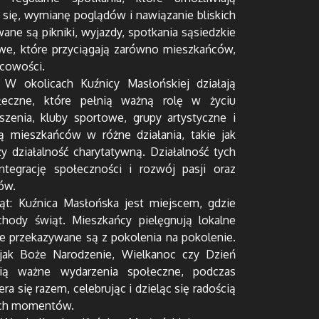
się, wymianę poglądów i nawiązanie bliskich
wane są pikniki, wyjazdy, spotkania sąsiedzkie
owe, które przyciągają zarówno mieszkańców,
scowości.
: W okolicach Kuźnicy Masłońskiej działają
ołeczne, które pełnią ważną rolę w życiu
szenia, kluby sportowe, grupy artystyczne i
ją mieszkańców w różne działania, takie jak
zy działalność charytatywną. Działalność tych
integrację społeczności i rozwój pasji oraz
ów.
ąt: Kuźnica Masłońska jest miejscem, gdzie
chody świąt. Mieszkańcy pielęgnują lokalne
óre przekazywane są z pokolenia na pokolenie.
jak Boże Narodzenie, Wielkanoc czy Dzień
wią ważne wydarzenia społeczne, podczas
ra się razem, celebrując i dzieląc się radością
ych momentów.