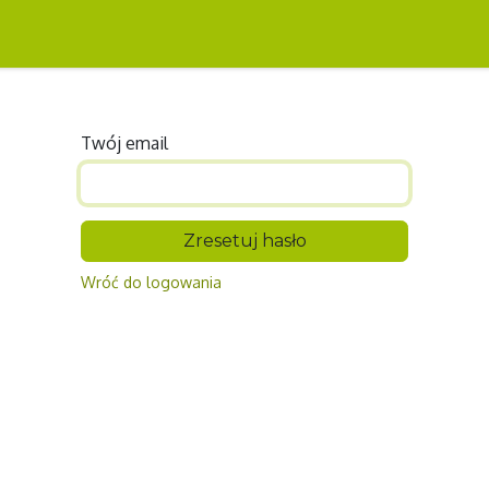
oznaj Kuźnicę
Kontakt
Twój email
Zresetuj hasło
Wróć do logowania